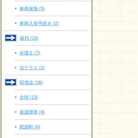
車両保険
(9)
車両入替手続き
(2)
裁判
(10)
弁護士
(7)
法テラス
(2)
賠償金
(26)
全損
(13)
後遺障害
(4)
慰謝料
(4)