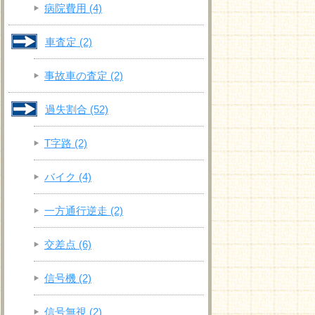
病院費用
(4)
車査定
(2)
事故車の査定
(2)
過失割合
(52)
T字路
(2)
バイク
(4)
一方通行逆走
(2)
交差点
(6)
信号機
(2)
信号無視
(2)