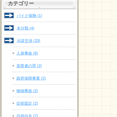
カテゴリー
バイク保険
(1)
未分類
(4)
示談交渉
(33)
人身事故
(6)
加害者の罪
(2)
政府保障事業
(2)
物損事故
(2)
症状固定
(2)
自損自弁
(2)