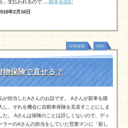
み」支払われるので ...
続きを読む
2016年2月16日
,
対物保険
特約
対物保険で直せる？
私が担当したAさんのお話です。 Aさんが新車を購
入し、それを機会に自動車保険を見直すことにしま
した。 Aさんは保険のことは詳しくないので、ディ
ーラーのAさんの担当をしていた営業マンに「新し